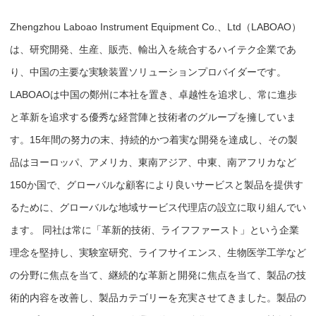
Zhengzhou Laboao Instrument Equipment Co.、Ltd（LABOAO）
は、研究開発、生産、販売、輸出入を統合するハイテク企業であ
り、中国の主要な実験装置ソリューションプロバイダーです。
LABOAOは中国の鄭州に本社を置き、卓越性を追求し、常に進歩
と革新を追求する優秀な経営陣と技術者のグループを擁していま
す。15年間の努力の末、持続的かつ着実な開発を達成し、その製
品はヨーロッパ、アメリカ、東南アジア、中東、南アフリカなど
150か国で、グローバルな顧客により良いサービスと製品を提供す
るために、グローバルな地域サービス代理店の設立に取り組んでい
ます。 同社は常に「革新的技術、ライフファースト」という企業
理念を堅持し、実験室研究、ライフサイエンス、生物医学工学など
の分野に焦点を当て、継続的な革新と開発に焦点を当て、製品の技
術的内容を改善し、製品カテゴリーを充実させてきました。製品の