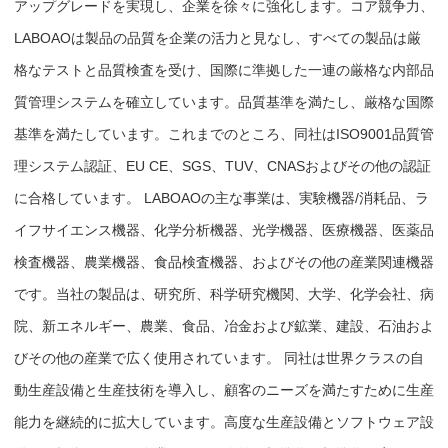
アップグレードを実現し、企業を徐々に強化します。コア競争力、
LABOAOは製品の品​​質を企業の活力と見なし、すべての製品は厳
格なテストと品質検査を受け、国際に準拠した一連の厳格な内部品
質管理システムを確立しています。品質基準を満たし、厳格な国際
基準を満たしています。これまでのところ、同社はISO9001品質管
理システム認証、EU CE、SGS、TUV、CNASおよびその他の認証
に合格しています。 LABOAOの主な事業は、実験機器/消耗品、ラ
イフサイエンス機器、化学分析機器、光学機器、医療機器、医薬品
検査機器、農業機器、食品検査機器、およびその他の産業関連機器
です。当社の製品は、研究所、科学研究機関、大学、化学会社、病
院、新エネルギー、農業、食品、冶金および鉱業、建設、石油およ
びその他の産業で広く使用されています。 同社は世界クラスの自
動生産設備と生産技術を導入し、顧客のニーズを満たすために生産
能力を継続的に拡大しています。高度な生産設備とソフトウェア設