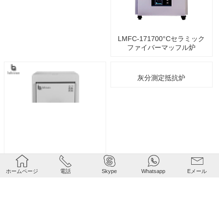
LMFC-171700°Cセラミック
ファイバーマッフル炉
灰分測定抵抗炉





LMFC-181800°Cセラミック
ホームページ
電話
Skype
Whatsapp
Eメール
ファイバーマッフル炉
1
2