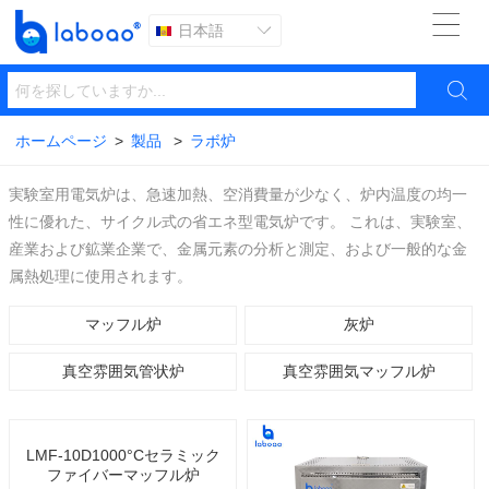

日本語


ホームページ
>
製品
>
ラボ炉
実験室用電気炉は、急速加熱、空消費量が少なく、炉内温度の均一
性に優れた、サイクル式の省エネ型電気炉です。 これは、実験室、
産業および鉱業企業で、金属元素の分析と測定、および一般的な金
属熱処理に使用されます。
マッフル炉
灰炉
真空雰囲気管状炉
真空雰囲気マッフル炉
LMF-10D1000°Cセラミック
ファイバーマッフル炉