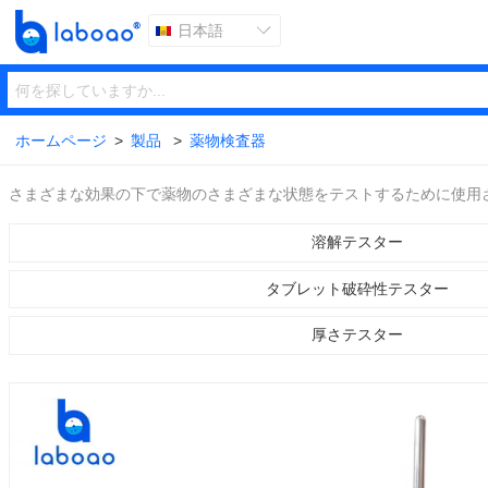
日本語

ホームページ
>
製品
>
薬物検査器
さまざまな効果の下で薬物のさまざまな状態をテストするために使用
溶解テスター
タブレット破砕性テスター
厚さテスター