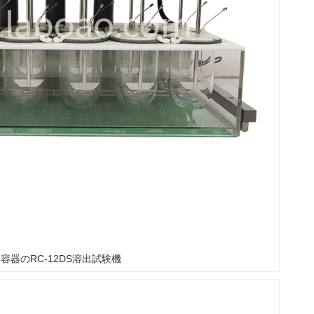
2容器のRC-12DS溶出試験機