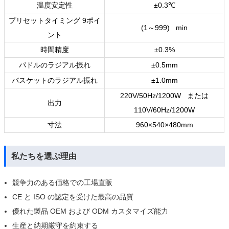
温度安定性
±0.3
℃
プリセットタイミング
9
ポイ
(1
～
999) min
ント
時間精度
±0.3%
パドルのラジアル振れ
±0.5mm
バスケットのラジアル振れ
±1.0mm
220V/50Hz/1200W
または
出力
110V/60Hz/1200W
寸法
960×540×480mm
私たちを選ぶ理由
競争力のある価格での工場直販
CE と ISO の認定を受けた最高の品質
優れた製品 OEM および ODM カスタマイズ能力
生産と納期厳守を約束する