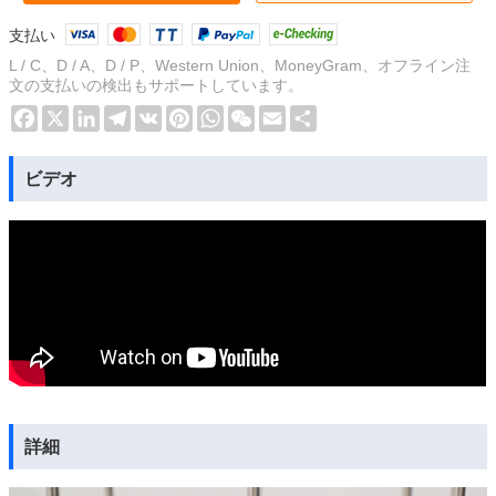
支払い
L / C、D / A、D / P、Western Union、MoneyGram、オフライン注
文の支払いの検出もサポートしています。
Facebook
X
LinkedIn
Telegram
VK
Pinterest
WhatsApp
WeChat
Email
Share
ビデオ
詳細