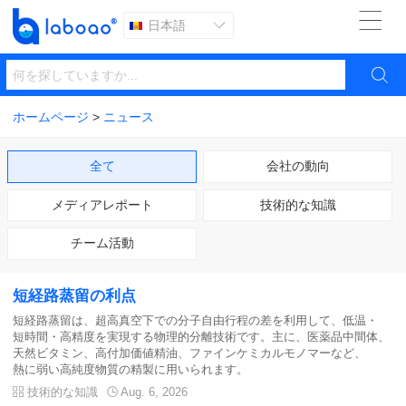

日本語


ホームページ
>
ニュース
全て
会社の動向
メディアレポート
技術的な知識
チーム活動
短経路蒸留の利点
短経路蒸留は、超高真空下での分子自由行程の差を利用して、低温・
短時間・高精度を実現する物理的分離技術です。主に、医薬品中間体、
天然ビタミン、高付加価値精油、ファインケミカルモノマーなど、
熱に弱い高純度物質の精製に用いられます。

技術的な知識

Aug. 6, 2026