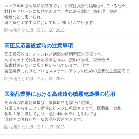
マッフル炉は高温加熱装置です。炉室は炎から隔離されているため、
材料をクリーンに加熱できます。主に灰分測定、熱処理、焼結、
焙焼などに用いられ、
研究室や工業生産において広く利用されています。

技術的な知識

Jul. 20, 2026
高圧反応器設置時の注意事項
高圧反応器は、ステンレス鋼製の密閉型圧力容器です。
高温高圧下で化学反応効率を高め、接触水素化、重合合成、
新素材製造などに広く用いられています。化学・
製薬業界におけるプロセススケールアップのための重要な生産設備です。

技術的な知識

Jul. 20, 2026
医薬品業界における高速遠心噴霧乾燥機の応用
高速遠心噴霧乾燥機は、液体原料を霧状に噴霧し、
熱風にさらすことで瞬時に粉末状に乾燥させます。医薬品、食品、
化学工業に適しており、熱に弱い原料にも対応でき、
溶解性に優れた均一な製品を製造できます。

技術的な知識

Jul. 17, 2026