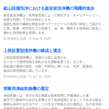
鉱山設備洗浄における超音波洗浄機の飛躍的進歩
超音波洗浄機は、高周波音波によって発生する「キャビテーション」
効果を利用して汚れを除去します。
複雑な形状や繊細な構造を持つワークピースの洗浄に特化して設計されて
工業、医療、研究室などの現場で、油、錆、微粒子を効率的に除去し、
優れた洗浄効果を発揮します。

技術的な知識

Aug. 6, 2026
上部設置型撹拌機の構成と選定
上部設置型撹拌機は、容器の上部に設置され、
モーターで撹拌羽根を回転させる実験装置です。主に中～
高粘度の液体の混合、分散、均質化に用いられ、化学、医薬品、
食品の研究開発に適しています。

技術的な知識

Jul. 30, 2026
実験用凍結乾燥機の選定
凍結乾燥とは、水分を含む物質を固体状態に予備凍結した後、
真空下で固体中の水分を昇華させて気体状態にすることで水分を除去し、
物質を保存する方法です。この方法で乾燥させた物質は、元の化学的・
生物学的性質をほぼ変化させずに保持し、長期保存が容易です。また、