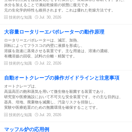
水分を加えることで凍結乾燥前の状態に復元でき、
元の生化学的特性も維持されます。これは優れた乾燥方法です。

技術的な知識

Jul. 30, 2026
大容量ロータリーエバポレーターの動作原理
ロータリーエバポレーターは、減圧、加熱、
回転によってフラスコの内壁に液膜を形成し、
溶媒を急速に蒸発させる装置です。主な用途は、溶液の濃縮、
有機溶媒の回収、試料の分離・精製です。

技術的な知識

Jul. 22, 2026
自動オートクレーブの操作ガイドラインと注意事項
オートクレーブは、
高温高圧の飽和蒸気を用いて微生物を殺菌する装置であり、
研究室や医療施設において不可欠な安全装置です。その主な目的は、
器具、培地、廃棄物を滅菌し、汚染リスクを排除し、
実験や医療処置のための無菌環境を確保することです。

技術的な知識

Jul. 20, 2026
マッフル炉の応用例