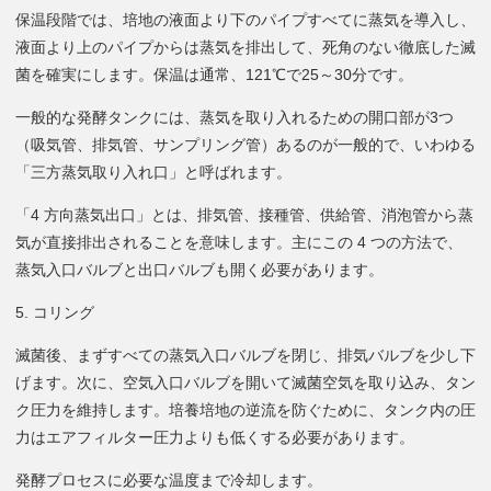
保温段階では、培地の液面より下のパイプすべてに蒸気を導入し、
液面より上のパイプからは蒸気を排出して、死角のない徹底した滅
菌を確実にします。保温は通常、121℃で25～30分です。
一般的な発酵タンクには、蒸気を取り入れるための開口部が3つ
（吸気管、排気管、サンプリング管）あるのが一般的で、いわゆる
「三方蒸気取り入れ口」と呼ばれます。
「4 方向蒸気出口」とは、排気管、接種管、供給管、消泡管から蒸
気が直接排出されることを意味します。主にこの 4 つの方法で、
蒸気入口バルブと出口バルブも開く必要があります。
5. コリング
滅菌後、まずすべての蒸気入口バルブを閉じ、排気バルブを少し下
げます。次に、空気入口バルブを開いて滅菌空気を取り込み、タン
ク圧力を維持します。培養培地の逆流を防ぐために、タンク内の圧
力はエアフィルター圧力よりも低くする必要があります。
発酵プロセスに必要な温度まで冷却します。