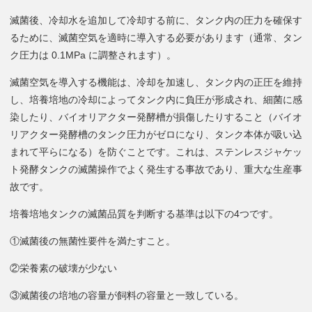
滅菌後、冷却水を追加して冷却する前に、タンク内の圧力を確保す
るために、滅菌空気を適時に導入する必要があります（通常、タン
ク圧力は 0.1MPa に調整されます）。
滅菌空気を導入する機能は、冷却を加速し、タンク内の正圧を維持
し、培養培地の冷却によってタンク内に負圧が形成され、細菌に感
染したり、バイオリアクター発酵槽が損傷したりすること（バイオ
リアクター発酵槽のタンク圧力がゼロになり、タンク本体が吸い込
まれて平らになる）を防ぐことです。これは、ステンレスジャケッ
ト発酵タンクの滅菌操作でよく発生する事故であり、重大な生産事
故です。
培養培地タンクの滅菌品質を判断する基準は以下の4つです。
①滅菌後の無菌性要件を満たすこと。
②栄養素の破壊が少ない
③滅菌後の培地の容量が飼料の容量と一致している。