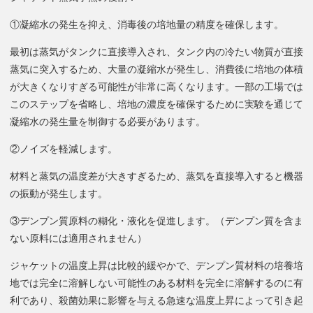
①凝縮水の発生を抑え、消毒後の培地量の精度を確保します。
最初は蒸気がタンクに直接導入され、タンク内の冷たい物質が直接
蒸気に突入するため、大量の凝縮水が発生し、消費後に培地の体積
が大きくなりすぎる可能性が非常に高くなります。一部の工場では
このステップを省略し、培地の濃度を確保するために実験を通じて
凝縮水の発生量を制御する必要があります。
②ノイズを軽減します。
材料と蒸気の温度差が大きすぎるため、蒸気を直接導入すると機器
の振動が発生します。
③デンプン質原料の糊化・液化を促進します。（デンプン質を含ま
ない原料には適用されません）
ジャケットの温度上昇は比較的緩やかで、デンプン質材料の培養培
地では完全に溶解しない可能性のある材料を完全に溶解するのに有
利であり、殺菌効果に影響を与える急速な温度上昇によって引き起