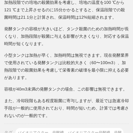
加熱段階での培地の殺菌効果を考慮し、培地の温度を100 ℃から
121 ℃まで上昇させるのに15分かかるとすると、保温段階での殺
菌時間は21.1分と計算され、保温時間は12%短縮されます。
発酵タンクの容積が大きいほど、タンク殺菌のための加熱時間が長
くなり、加熱段階が殺菌に与える影響が大きくなり、対応する保温
時間が短くなります。
小型タンクは加熱が早く、加熱時間は無視できます。現在発酵業界
で使用されている発酵タンクは比較的大きく（60〜100m3）、加
熱段階での殺菌効果を考慮して栄養素の破壊を最小限に抑える必要
があります。
容積が40m3未満の発酵タンクの場合、この影響は無視できます。
また、冷却段階もある程度殺菌に寄与しますが、最近では急速冷却
手段が一般的に使用されており、時間が短いため、計算では考慮さ
れないのが一般的です。
タグ
バイオリアクター、発酵槽、バイオリアクター発酵槽、発酵