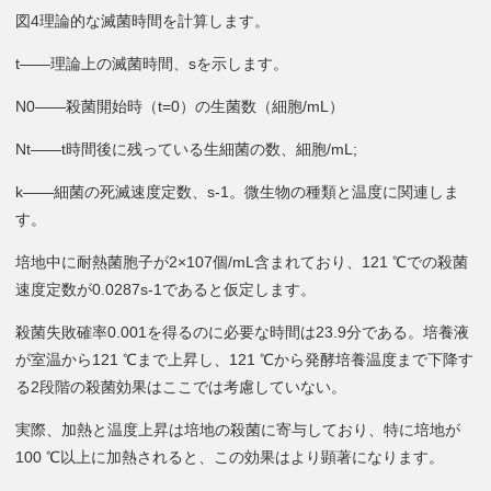
図4理論的な滅菌時間を計算します。
t——理論上の滅菌時間、sを示します。
N0——殺菌開始時（t=0）の生菌数（細胞/mL）
Nt——t時間後に残っている生細菌の数、細胞/mL;
k——細菌の死滅速度定数、s-1。微生物の種類と温度に関連しま
す。
培地中に耐熱菌胞子が2×107個/mL含まれており、121 ℃での殺菌
速度定数が0.0287s-1であると仮定します。
殺菌失敗確率0.001を得るのに必要な時間は23.9分である。培養液
が室温から121 ℃まで上昇し、121 ℃から発酵培養温度まで下降す
る2段階の殺菌効果はここでは考慮していない。
実際、加熱と温度上昇は培地の殺菌に寄与しており、特に培地が
100 ℃以上に加熱されると、この効果はより顕著になります。