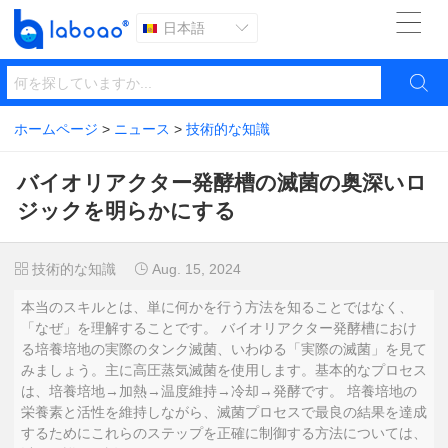

日本語


ホームページ
>
ニュース
>
技術的な知識
バイオリアクター発酵槽の滅菌の奥深いロ
ジックを明らかにする
技術的な知識
Aug. 15, 2024


本当のスキルとは、単に何かを行う方法を知ることではなく、
「なぜ」を理解することです。 バイオリアクター発酵槽におけ
る培養培地の実際のタンク滅菌、いわゆる「実際の滅菌」を見て
みましょう。主に高圧蒸気滅菌を使用します。基本的なプロセス
は、培養培地→加熱→温度維持→冷却→発酵です。 培養培地の
栄養素と活性を維持しながら、滅菌プロセスで最良の結果を達成
するためにこれらのステップを正確に制御する方法については、