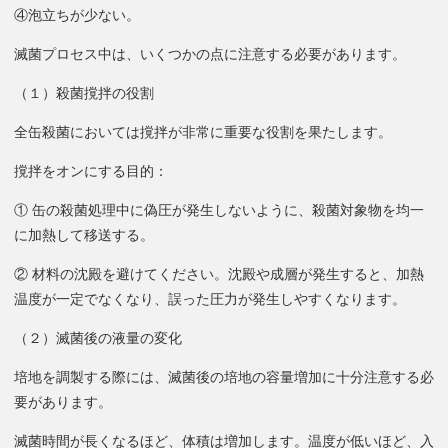
④泡立ちが少ない。
滅菌プロセス中は、いくつかの点に注意する必要があります。
（１）殺菌撹拌の役割
全缶殺菌においては撹拌が非常に重要な役割を果たします。
撹拌をオンにする目的：
① 缶の殺菌処理中に偽圧が発生しないように、殺菌対象物を均一
に加熱して移送する。
② 材料の沈殿を避けてください。沈殿や成層が発生すると、加熱
温度が一定でなくなり、誤った圧力が発生しやすくなります。
（２）滅菌後の液量の変化
培地を調製する際には、滅菌後の培地の容量増加に十分注意する必
要があります。
滅菌時間が長くなるほど、体積は増加します。温度が低いほど、入