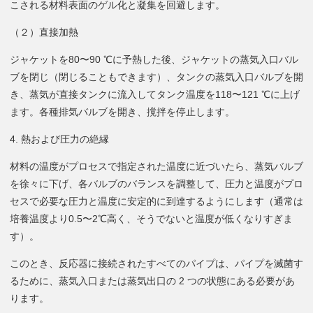
こされる材料表面のゲル化と凝集を回避します。
（２）直接加熱
ジャケットを80〜90 ℃に予熱した後、ジャケットの蒸気入口バル
ブを閉じ（閉じることもできます）、タンクの蒸気入口バルブを開
き、蒸気が直接タンクに流入してタンク温度を118〜121 ℃に上げ
ます。各種排気バルブを開き、撹拌を停止します。
4. 熱および圧力の絶縁
材料の温度がプロセスで指定された温度に近づいたら、蒸気バルブ
を徐々に下げ、各バルブのバランスを調整して、圧力と温度がプロ
セスで必要な圧力と温度に安定的に到達するようにします（通常は
培養温度より0.5〜2℃高く、そうでないと温度が低くなりすぎま
す）。
このとき、反応器に接続されたすべてのパイプは、パイプを滅菌す
るために、蒸気入口または蒸気出口の 2 つの状態にある必要があ
ります。