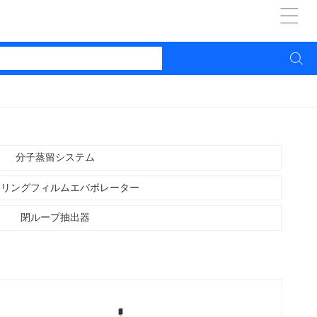


分子蒸留システム
ーリングフィルムエバポレーター
閉ループ抽出器