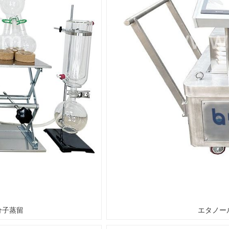
分子蒸留
エタノー