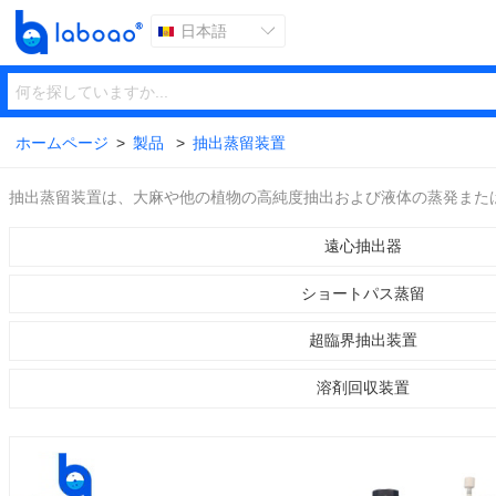
日本語

ホームページ
>
製品
>
抽出蒸留装置
抽出蒸留装置は、大麻や他の植物の高純度抽出および液体の蒸発また
遠心抽出器
ショートパス蒸留
超臨界抽出装置
溶剤回収装置