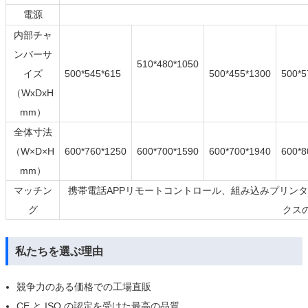
電源
22
内部チャ
ンバーサ
510*480*1050
イズ
500*545*615
500*455*1300
500*5
（
WxDxH
mm
）
全体寸法
（
W×D×H
600*760*1250
600*700*1590
600*700*1940
600*8
mm
）
マッチン
携帯電話
APP
リモートコントロール、組み込みプリンタ
グ
クス
私たちを選ぶ理由
競争力のある価格での工場直販
CE と ISO の認定を受けた最高の品質