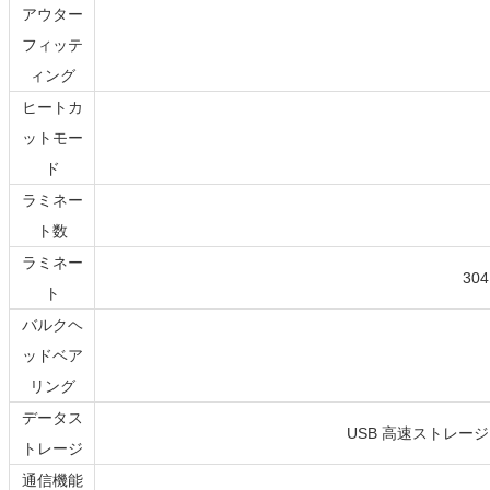
アウター
フィッテ
ィング
ヒートカ
ットモー
ド
ラミネー
ト数
ラミネー
30
ト
バルクヘ
ッドベア
リング
データス
USB
高速ストレージ
トレージ
通信機能