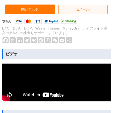
問い合わせ
Eメール
支払い
L / C、D / A、D / P、Western Union、MoneyGram、オフライン注
文の支払いの検出もサポートしています。
Facebook
X
LinkedIn
Telegram
VK
Pinterest
WhatsApp
WeChat
Email
Share
ビデオ