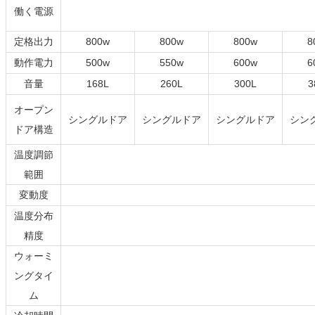
働く電源
定格出力
800w
800w
800w
8
動作電力
500w
550w
600w
6
音量
168L
260L
300L
3
オープン
シングルドア
シングルドア
シングルドア
シン
ドア構造
温度調節
範囲
変動度
温度分布
精度
ウォーミ
ングタイ
ム