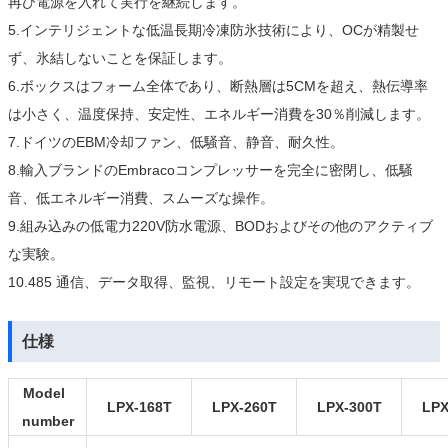
再び電源を入れて実行を継続します。
5.インテリジェントな低温長期冷凍防氷技術により、OCが精製せ
ず、氷結しないことを保証します。
6.ボックスはフォーム全体であり、断熱層は5CMを超え、熱伝導率
は小さく、温度保持、安定性、エネルギー消費を30％削減します。
7.ドイツのEBM冷却ファン、低騒音、静音、耐久性。
8.輸入ブランドのEmbracoコンプレッサーを完全に密閉し、低騒
音、低エネルギー消費、スムーズな操作。
9.組み込みの低電力220V防水電源、BODおよびその他のアクティブ
な実験。
10.485 通信、データ取得、監視、リモート設定を実現できます。
仕様
Model
LPX-168T
LPX-260T
LPX-300T
LPX
number